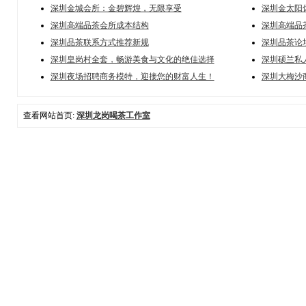
深圳金城会所：金碧辉煌，无限享受
深圳金太阳
深圳高端品茶会所成本结构
深圳高端品
深圳品茶联系方式推荐新规
深圳品茶论坛
深圳皇岗村全套，畅游美食与文化的绝佳选择
深圳硕兰私
深圳夜场招聘商务模特，迎接您的财富人生！
深圳大梅沙
查看网站首页:
深圳龙岗喝茶工作室