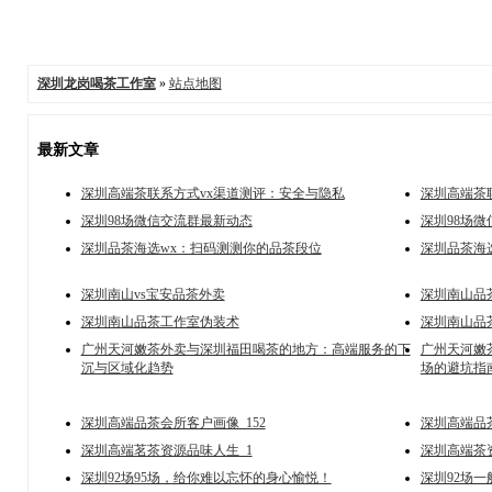
深圳龙岗喝茶工作室
»
站点地图
最新文章
深圳高端茶联系方式vx渠道测评：安全与隐私
深圳高端茶
深圳98场微信交流群最新动态
深圳98场
深圳品茶海选wx：扫码测测你的品茶段位
深圳品茶海
深圳南山vs宝安品茶外卖
深圳南山品
深圳南山品茶工作室伪装术
深圳南山品
广州天河嫩茶外卖与深圳福田喝茶的地方：高端服务的下
广州天河嫩
沉与区域化趋势
场的避坑指
深圳高端品茶会所客户画像_152
深圳高端品
深圳高端茗茶资源品味人生_1
深圳高端茶资
深圳92场95场，给你难以忘怀的身心愉悦！
深圳92场