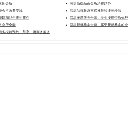
休闲会所
深圳高端品茶会所消费趋势
茶会所政要专线
深圳品茶联系方式推荐验证三步法
网2018年查封事件
深圳按摩服务全套，专业按摩带给你舒
人会所全套
深圳新都桑拿全套，享受新都桑拿的全
商务模特预约，尊享一流商务服务