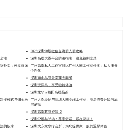
2025深圳98场微信交流群入群攻略
全性
深圳高端大圈平台防骗指南：避免被割韭菜
室外卖：外卖茶席
广州高端私人工作室对比广州大圈工作室外卖：私人服务
个性化
深圳南山品茶外卖商务套餐
深圳玩洋马，享受独特体验
深圳龙华vs福田高端品茶
对接模式与佣金机
广州大圈经纪与深圳大圈高端工作室：圈层消费升级的底
层逻辑
深圳高端茗茶资源_2
深圳92场与95场：尊享舒适，尽在深圳！
法的按摩
深圳大东家水疗会所，为您提供家一般的温馨体验