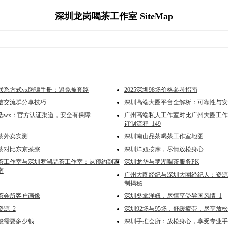
深圳龙岗喝茶工作室 SiteMap
联系方式vx防骗手册：避免被套路
2025深圳98场价格参考指南
微信交流群分享技巧
深圳高端大圈平台全解析：可靠性与安
选wx：官方认证渠道，安全有保障
广州高端私人工作室对比广州大圈工作
订制流程_149
茶外卖实测
深圳南山品茶喝茶工作室地图
茶对比东京茶寮
深圳洋妞按摩，尽情放松身心
茶工作室与深圳罗湖品茶工作室：从预约到离
深圳龙华与罗湖喝茶服务PK
南
广州大圈经纪与深圳大圈经纪人：资源
制揭秘
茶会所客户画像
深圳桑拿洋妞，尽情享受异国风情_1
源_2
深圳92场与95场，舒缓疲劳，尽享放松
一般需要多少钱
深圳手推会所：放松身心，享受专业手