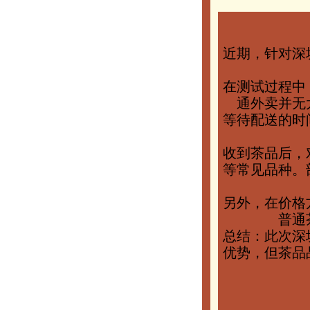
近期，针对深
在测试过程中
通外卖并无
等待配送的时
收到茶品后，
等常见品种。
另外，在价格
普通
总结：此次深
优势，但茶品